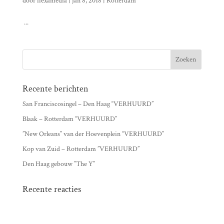
door
flexamedia
|
jan 8, 2018
|
Rotterdam
...
Recente berichten
San Franciscosingel – Den Haag “VERHUURD”
Blaak – Rotterdam “VERHUURD”
”New Orleans” van der Hoevenplein “VERHUURD”
Kop van Zuid – Rotterdam ”VERHUURD”
Den Haag gebouw ”The Y”
Recente reacties