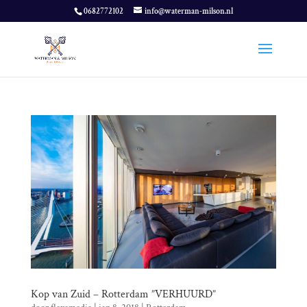
0682772102
info@waterman-milson.nl
Kop van Zuid – Rotterdam ”VERHUURD”